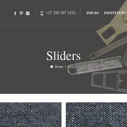
INICIO
INSTITUCIO
+57 310 597 5155
Sliders
Home
Sliders